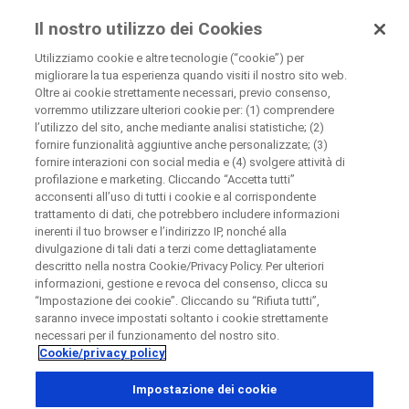
Roche per i Pazienti
Il nostro utilizzo dei Cookies
Utilizziamo cookie e altre tecnologie (“cookie”) per
migliorare la tua esperienza quando visiti il nostro sito web.
+
Oltre ai cookie strettamente necessari, previo consenso,
Chiudi
vorremmo utilizzare ulteriori cookie per: (1) comprendere
−
l’utilizzo del sito, anche mediante analisi statistiche; (2)
fornire funzionalità aggiuntive anche personalizzate; (3)
Chiudi
Chiudi
Chiudi
fornire interazioni con social media e (4) svolgere attività di
profilazione e marketing. Cliccando “Accetta tutti”
Directly contact the sponsor for questions
acconsenti all’uso di tutti i cookie e al corrispondente
trattamento di dati, che potrebbero includere informazioni
inerenti il tuo browser e l’indirizzo IP, nonché alla
Trova centri medici partecipanti
Contatta direttamente Roche se hai domande
divulgazione di tali dati a terzi come dettagliatamente
Contatta direttamente l'ospedale
Chiedi di essere richiamato
descritto nella nostra Cookie/Privacy Policy. Per ulteriori
informazioni, gestione e revoca del consenso, clicca su
Dettagli personali
Nome
“Impostazione dei cookie”. Cliccando su “Rifiuta tutti”,
saranno invece impostati soltanto i cookie strettamente
Paese
Nome
necessari per il funzionamento del nostro sito.
Cookie/privacy policy
, selected
Italia
Cognome
Impostazione dei cookie