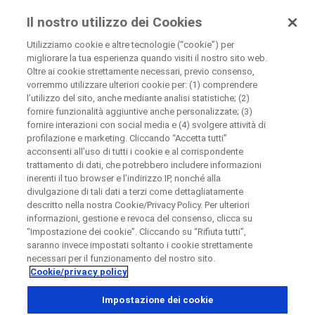
Roche per i Pazienti
Il nostro utilizzo dei Cookies
Utilizziamo cookie e altre tecnologie (“cookie”) per
migliorare la tua esperienza quando visiti il nostro sito web.
Disease Area Overview
Oltre ai cookie strettamente necessari, previo consenso,
Chiudi
Blood Disorder
vorremmo utilizzare ulteriori cookie per: (1) comprendere
l’utilizzo del sito, anche mediante analisi statistiche; (2)
Paroxysmal Nocturnal Hemoglobinuria
fornire funzionalità aggiuntive anche personalizzate; (3)
Chiudi
Chiudi
Chiudi
fornire interazioni con social media e (4) svolgere attività di
profilazione e marketing. Cliccando “Accetta tutti”
Directly contact the sponsor for questions
acconsenti all’uso di tutti i cookie e al corrispondente
trattamento di dati, che potrebbero includere informazioni
Paroxysmal Nocturnal
inerenti il tuo browser e l’indirizzo IP, nonché alla
Contatta direttamente Roche se hai domande
divulgazione di tali dati a terzi come dettagliatamente
Contatta direttamente l'ospedale
Chiedi di essere richiamato
Hemoglobinuria
descritto nella nostra Cookie/Privacy Policy. Per ulteriori
informazioni, gestione e revoca del consenso, clicca su
Dettagli personali
Nome
“Impostazione dei cookie”. Cliccando su “Rifiuta tutti”,
saranno invece impostati soltanto i cookie strettamente
Paese
Nome
necessari per il funzionamento del nostro sito.
Cookie/privacy policy
, selected
Italia
Cognome
Impostazione dei cookie