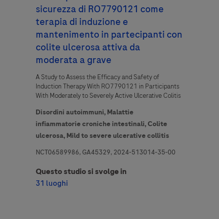
sicurezza di RO7790121 come
terapia di induzione e
mantenimento in partecipanti con
Domanda
colite ulcerosa attiva da
moderata a grave
For Visitors from United States, our Privacy Statement can be reviewed
Domanda
below:
A Study to Assess the Efficacy and Safety of
https://www.gene.com/privacy-policy
Induction Therapy With RO7790121 in Participants
For Visitors from Canada, our Privacy Statement can be reviewed below:
With Moderately to Severely Active Ulcerative Colitis
http://www.rochecanada.com/en/content/footer-items/privacy.html
Cliccando "Accetta e invia", confermi che hai letto ed accetti le condizioni
legali e di privacy di Roche
Disordini autoimmuni,
Malattie
infiammatorie croniche intestinali,
Colite
ulcerosa,
Mild to severe ulcerative collitis
NCT06589986, GA45329, 2024-513014-35-00
Questo studio si svolge in
31 luoghi
Accetta e invia
Selezionare un’opzione di contatto*
Accetta e invia