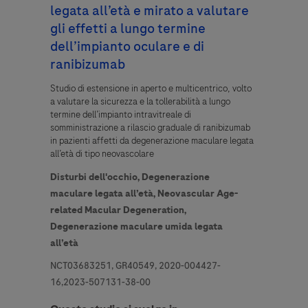
dati personali, all'eventuale comunicazione ai soggetti elencati
legata all’età e mirato a valutare
nell'informativa per le finalità e con le modalità indicate e al trasferimento
gli effetti a lungo termine
all’estero, anche in paesi non appartenenti all'Unione Europea.
dell’impianto oculare e di
ranibizumab
Accetto
Studio di estensione in aperto e multicentrico, volto
a valutare la sicurezza e la tollerabilità a lungo
termine dell’impianto intravitreale di
somministrazione a rilascio graduale di ranibizumab
in pazienti affetti da degenerazione maculare legata
all’età di tipo neovascolare
Disturbi dell'occhio,
Degenerazione
maculare legata all’età,
Neovascular Age-
related Macular Degeneration,
Accetta e invia
Degenerazione maculare umida legata
all’età
NCT03683251, GR40549, 2020-004427-
16,2023-507131-38-00