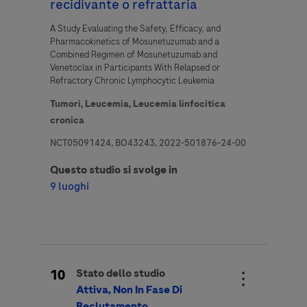
recidivante o refrattaria
A Study Evaluating the Safety, Efficacy, and
Pharmacokinetics of Mosunetuzumab and a
Combined Regimen of Mosunetuzumab and
Venetoclax in Participants With Relapsed or
Refractory Chronic Lymphocytic Leukemia
Tumori,
Leucemia,
Leucemia linfocitica
cronica
NCT05091424, BO43243, 2022-501876-24-00
Questo studio si svolge in
9 luoghi
10
Stato dello studio
Attiva, Non In Fase Di
Reclutamento