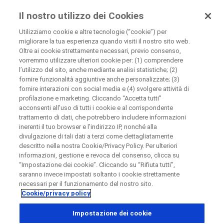
Roche per i Pazienti
Il nostro utilizzo dei Cookies
Utilizziamo cookie e altre tecnologie (“cookie”) per
migliorare la tua esperienza quando visiti il nostro sito web.
Oltre ai cookie strettamente necessari, previo consenso,
Chiudi
vorremmo utilizzare ulteriori cookie per: (1) comprendere
Risultati della ricerca
l’utilizzo del sito, anche mediante analisi statistiche; (2)
fornire funzionalità aggiuntive anche personalizzate; (3)
Esamini i risultati che abbiamo trovato per Lei.
Chiudi
Chiudi
Chiudi
fornire interazioni con social media e (4) svolgere attività di
Usi i filtri per restringere l'elenco dei risultati e trovare
profilazione e marketing. Cliccando “Accetta tutti”
facilmente lo studio che sta cercando.
Directly contact the sponsor for questions
acconsenti all’uso di tutti i cookie e al corrispondente
trattamento di dati, che potrebbero includere informazioni
Come si utilizza questa pagina?
Come si utilizza questa pagina?
inerenti il tuo browser e l’indirizzo IP, nonché alla
Contatta direttamente Roche se hai domande
divulgazione di tali dati a terzi come dettagliatamente
Contatta direttamente l'ospedale
Chiedi di essere richiamato
descritto nella nostra Cookie/Privacy Policy. Per ulteriori
informazioni, gestione e revoca del consenso, clicca su
Dettagli personali
Nome
“Impostazione dei cookie”. Cliccando su “Rifiuta tutti”,
saranno invece impostati soltanto i cookie strettamente
Paese
Nome
necessari per il funzionamento del nostro sito.
Cookie/privacy policy
, selected
Italia
Restringi la ricerca
Cognome
Impostazione dei cookie